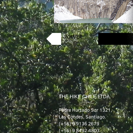
VOLVER
THE HIKE CHILE LTDA.
Padre Hurtado Sur 1321,
Las Condes, Santiago.
(+56) 9 9136 2679
(+56) 9 8492 4803