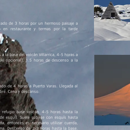
lado de 3 horas por un hermoso paisaje a
o en restaurante y termas por la tarde
 la base del volcán Villarrica, 4-5 horas a
 ski opcional), 1.5 horas de descenso a la
ado de 4 horas a Puerto Varas. Llegada al
ibre. Cena y descanso.
refugio base volcán. 4-5 horas hasta la
 de esquí). Suele subirse con esquís hasta
a, entonces es necesario utilizar cuerda,
ima. Descenso de 2-3 horas hasta la base.