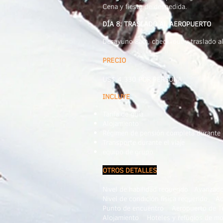
Cena y fiesta de despedida.
DÍA 8: TRASLADO AL AEROPUERTO
Desayuno 8am, check-out y traslado al
PRECIO
US$ 4.330
POR PERSONA
INCLUYE
Tarifa de guía
Alojamiento
Régimen de pensión completa durante e
Transporte durante el viaje
equipo de grupo
OTROS DETALLES
Nivel de habilidad requerido
Avanzad
Nivel de condición física requerido
Ad
Punto de encuentro
Aeropuerto de 
Alojamiento
Hoteles y refugios de m