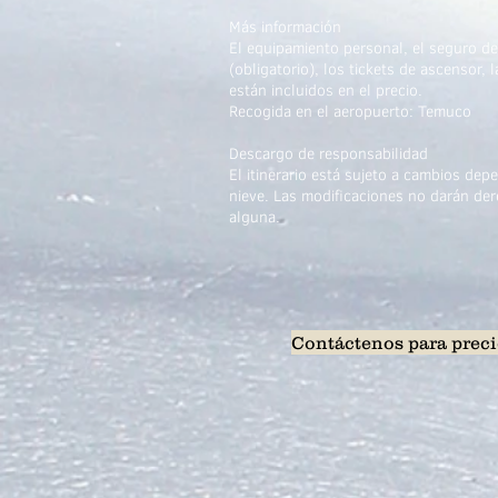
Más información
El equipamiento personal, el seguro d
(obligatorio), los tickets de ascensor,
están incluidos en el precio.
Recogida en el aeropuerto: Temuco
Descargo de responsabilidad
El itinerario está sujeto a cambios dep
nieve. Las modificaciones no darán de
alguna.
Contáctenos para preci