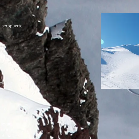
 aeropuerto.
l viaje
o
aptar
Temuco
ontaña.