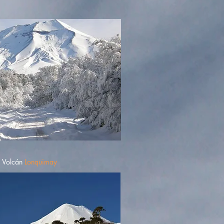
Volcán
Lonquimay