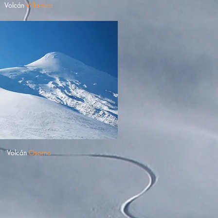
Volcán
Villarrica
Volcán
Osorno