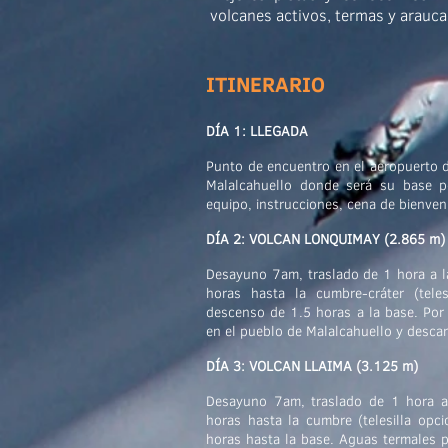
volcanes activos, termas y araucar
ITINERARIO
DÍA 1: LLEGADA
Punto de encuentro en el aeropuerto 
Malalcahuello donde será su base p
equipo, instrucciones, cena de bienven
DÍA 2: VOLCAN LONQUIMAY (2.865 m)
Desayuno 7am, traslado de 1 hora a la
horas hasta la cumbre-cráter (tele
descenso de 1.5 horas a la base. Por 
en el pueblo de Malalcahuello y desca
DÍA 3: VOLCAN LLAIMA (3.125 m)
Desayuno 7am, traslado de 1 hora a 
horas hasta la cumbre (telesilla opc
horas hasta la base. Aguas termales p