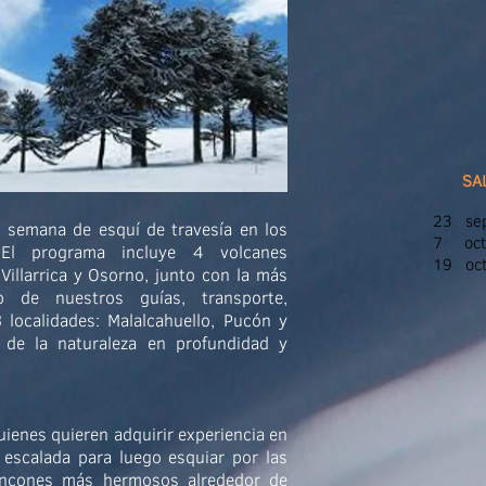
SA
23 sep
a semana de esquí de travesía en los
7 oct
 El programa incluye 4 volcanes
19 oct
Villarrica y Osorno, junto con la más
mo de nuestros guías, transporte,
 localidades: Malalcahuello, Pucón y
 de la naturaleza en profundidad y
ienes quieren adquirir experiencia en
 escalada para luego esquiar por las
rincones más hermosos alrededor de