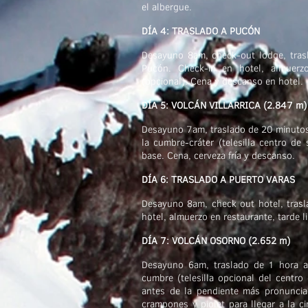
el albergue.
DÍA 4: TRASLADO A PUCÓN
Desayuno 8am, check-out lodge, tras
Pucón. Check-in en hotel, almuerz
(opcional). Cena y descanso en hotel.
DÍA 5: VOLCÁN VILLARRICA (2.847 m)
Desayuno 7am, traslado de 20 minutos a
la cumbre-cráter (telesilla centro de
base. Cena, cerveza fría y descanso.
DÍA 6: TRASLADO A PUERTO VARAS
Desayuno 8am, check out hotel, trasl
hotel, almuerzo en restaurante, tarde l
DÍA 7: VOLCÁN OSORNO (2.652 m)
Desayuno 6am, traslado de 1 hora a 
cumbre (telesilla opcional del centro
antes de la pendiente más pronunciad
crampones y piolet para llegar a la c