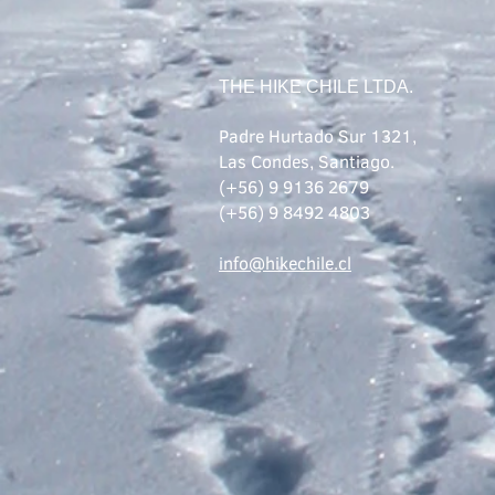
THE HIKE CHILE LTDA.
Padre Hurtado Sur 1321,
Las Condes, Santiago.
(+56) 9 9136 2679
(+56) 9 8492 4803
info@hikechile.cl