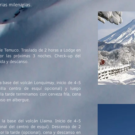
ias milenarias.
de Temuco. Traslado de 2 horas a Lodge en
or las próximas 3 noches. Check-up del
ida y descanso.
 base del volcán Lonquimay, inicio de 4-5
silla centro de esquí opcional) y luego
la tarde terminamos con cerveza fría, cena
nso en albergue.
la base del volcán Llaima. Inicio de 4-5
ional del centro de esquí). Descenso de 2
or la tarde (opcional), cena y descanso en