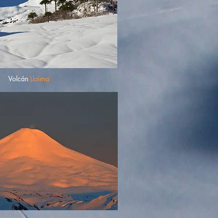
Volcán
Llaima