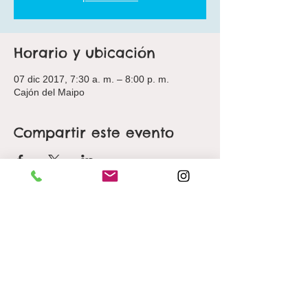
Horario y ubicación
07 dic 2017, 7:30 a. m. – 8:00 p. m.
Cajón del Maipo
Compartir este evento
THE HIKE CHILE LTDA.
Padre Hurtado Sur 1321,
Las Condes, Santiago.
(+56)
9 9136 2679
(+56)
9 8492 4803
info@hikechile.cl