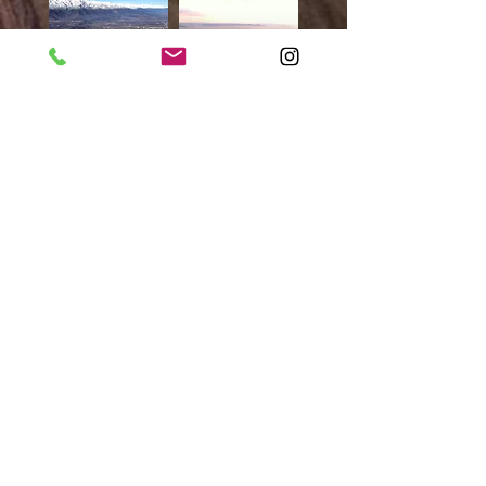
THE HIKE CHILE LTDA.
Padre Hurtado Sur 1321,
Las Condes, Santiago.