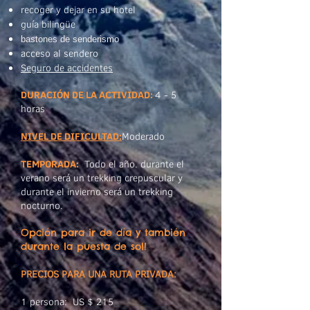
recoger y dejar en su hotel
guía bilingüe
bastones de senderismo
acceso al sendero
Seguro de accidentes
DURACIÓN DE LA ACTIVIDAD:
4 - 5
horas
NIVEL DE DIFICULTAD
:
Moderado
TEMPORADA:
Todo el año. durante el
verano será un trekking crepuscular y
durante el invierno será un trekking
nocturno.
Opción para ir de día y también
durante la puesta de sol!
PRECIOS PARA UNA RUTA PRIVADA
:
1 persona: US $ 215