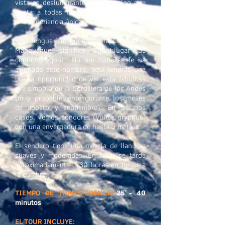
vista es deslumbrante, esto es algo que
gusta a todas las personas, realmente
una experiencia única.
En lengua mapuche (Mapudungun),
Manquehue significa &quot;lugar de
cóndores&quot;. No por nada se le ha
asignado este nombre, aquí tendrás una
buena oportunidad de ver esta fabulosa
ave símbolo de la Cordillera de los Andes
(muy probablemente durante los meses
de agosto y septiembre). En algunos
casos, vemos cóndores (Vultur gryphus)
con una envergadura de hasta 3 metros.
El sendero tiene una mezcla de llanuras
suaves y moderadas. En total se tarda
aproximadamente 1:30 horas en llegar a
la cumbre.
TIEMPO DE TRANSFERENCIA:
25 - 40
minutos
EL TOUR INCLUYE: