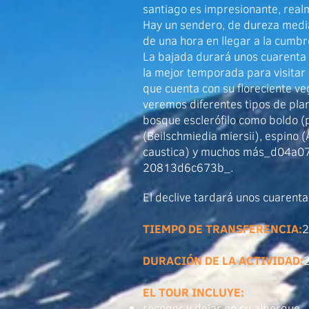
santiago es impresionante, realm
Hay un sendero, de dureza media
de una hora en llegar a la cumbr
​La bajada durará unos cuarenta
la mejor temporada para visitar
que cuenta con su floreciente ve
veremos diferentes tipos de pla
bosque esclerófilo como boldo (
(Beilschmiedia miersii), espino (
caustica) y muchos más_d04a
20813d6c673b_.
El declive tardará unos cuarenta
TIEMPO DE TRANSFERENCIA:
2
DURACIÓN DE LA ACTIVIDAD:
2
EL TOUR INCLUYE:
recoger y dejar en su albergue