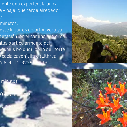
ente una experiencia unica.​
 - baja, que tarda alrededor
e.
 minutos.
 este lugar es en primavera ya
getación. en el camino a la cima
ntas particularmente del
peumus boldus), bello del norte
Acacia caven), litro (Lithrea
07d8-9cd1-3239 -9149-
 minutos.
0 - 30 minutos.
 - 3 h.