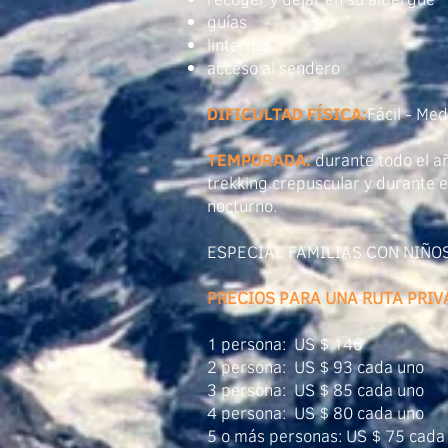
guías
linternas
acceso al sendero
DIFICULTAD FÍSICA:
Fácil - Med
TEMPORADA:
durante todo el a
trekking crepuscular y durante e
nocturno.
ESPECIAL FAMILIAS CON NIÑOS
PRECIOS PARA UNA RUTA PRIV
1 persona: US $ 146
2 persona: US $ 93 cada uno
3 persona: US $ 85 cada uno
4 persona: US $ 80 cada uno
5 o más personas: US $ 75 cada