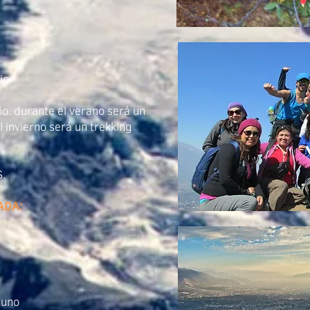
io.
ño. durante el verano será un
l invierno será un trekking
.
ADA:
 uno